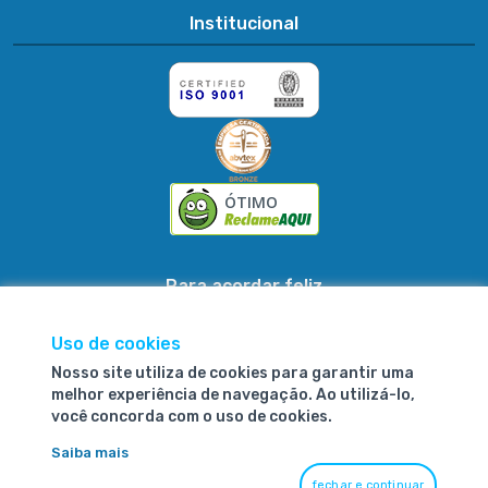
Institucional
ÓTIMO
Para acordar feliz
Uso de cookies
Nosso site utiliza de cookies para garantir uma
Fibrasca Química e Têxtil S.A.
melhor experiência de navegação. Ao utilizá-lo,
você concorda com o uso de cookies.
CNPJ: 80.662.315/0001-33
Saiba mais
R. Conselheiro Pedreira, 1405 Pirabeiraba
fechar e continuar
Joinville - SC, CEP 89239-200