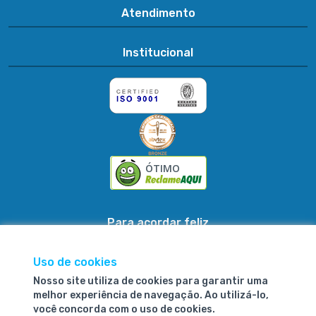
Atendimento
Institucional
ÓTIMO
Para acordar feliz
Uso de cookies
Nosso site utiliza de cookies para garantir uma
Fibrasca Química e Têxtil S.A.
melhor experiência de navegação. Ao utilizá-lo,
você concorda com o uso de cookies.