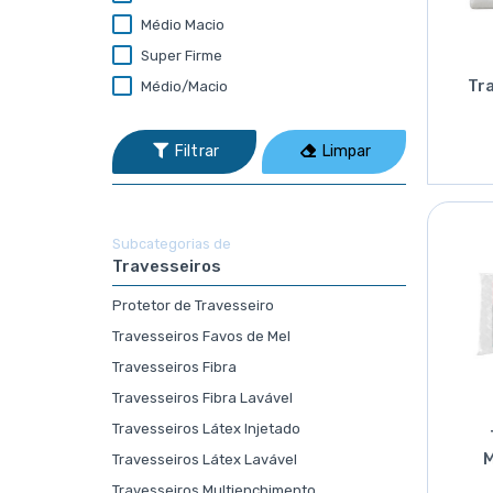
Médio Macio
Super Firme
Tr
Médio/Macio
Filtrar
Limpar
Subcategorias de
Travesseiros
Protetor de Travesseiro
Travesseiros Favos de Mel
Travesseiros Fibra
Travesseiros Fibra Lavável
Travesseiros Látex Injetado
Travesseiros Látex Lavável
Travesseiros Multienchimento