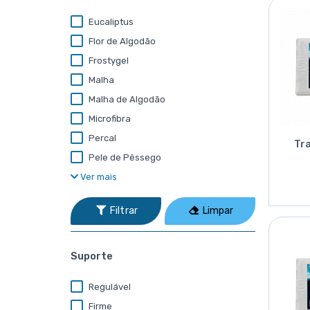
Eucaliptus
Flor de Algodão
Frostygel
Malha
Malha de Algodão
Microfibra
Percal
Tr
Pele de Pêssego
Ver mais
Filtrar
Limpar
Suporte
Regulável
Firme