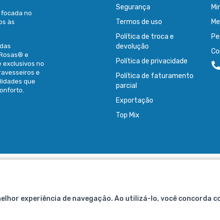
Segurança
Mi
é focada no
Termos de uso
Me
os às
Política de troca e
Pe
idas
devolução
Co
 Rosas® e
Política de privacidade
e exclusivos no
ravesseiros e
Política de faturamento
ilidades que
parcial
onforto.
Exportação
Top Mix
Fibrasca Química e Têxtil S.A.
CNPJ: 80.662.315/0001-33
melhor experiência de navegação. Ao utilizá-lo, você concorda c
R. Conselheiro Pedreira, 1405 Pirabeiraba
Joinville - SC, CEP 89239-200