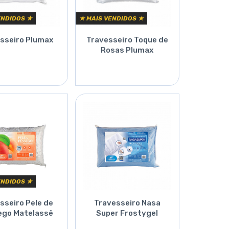
ENDIDOS ★
★ MAIS VENDIDOS ★
sseiro Plumax
Travesseiro Toque de
Rosas Plumax
Orçar
Orçar
ENDIDOS ★
sseiro Pele de
Travesseiro Nasa
ego Matelassê
Super Frostygel