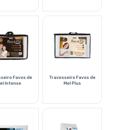
Orçar
Orçar
seiro Favos de
Travesseiro Favos de
el Intense
Mel Plus
Orçar
Orçar