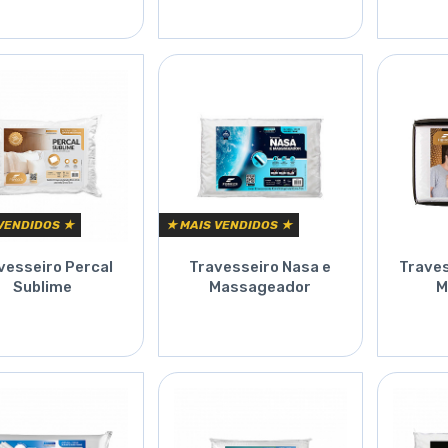
Orçar
Orçar
VENDIDOS ★
★ MAIS VENDIDOS ★
vesseiro Percal
Travesseiro Nasa e
Traves
Sublime
Massageador
M
Orçar
Orçar