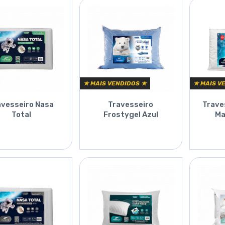
★ MAIS VENDIDOS ★
★ MAIS V
avesseiro Nasa
Travesseiro
Trave
Total
Frostygel Azul
Ma
Orçar
Orçar