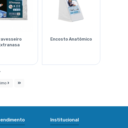
ravesseiro
Encosto Anatômico
Extranasa
Orçar
Orçar
7
ximo
tendimento
Institucional