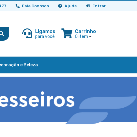
477
Fale Conosco
Ajuda
Entrar
Ligamos
Carrinho
para você
0 item
ecoração e Beleza