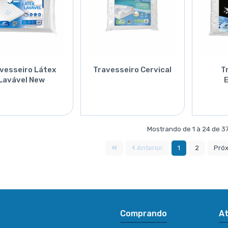
vesseiro Látex
Travesseiro Cervical
T
Lavável New
Performance
Orçar
Orçar
Mostrando de 1 à 24 de 3
Anterior
1
2
Pró
Comprando
A