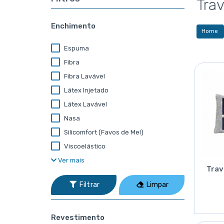
Tra
Enchimento
Home
Espuma
Fibra
Fibra Lavável
Látex Injetado
Látex Lavável
Nasa
Silicomfort (Favos de Mel)
Viscoelástico
Ver mais
Trav
Filtrar
Limpar
Revestimento