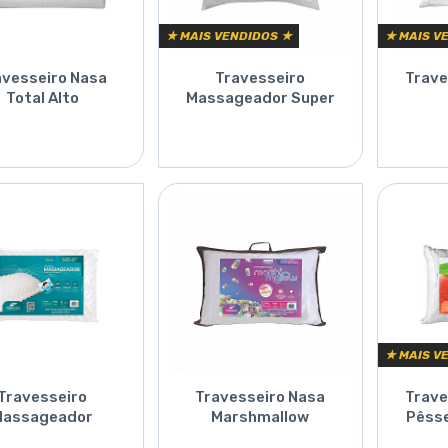
★ MAIS VENDIDOS ★
★ MAIS V
avesseiro Nasa
Travesseiro
Trave
Total Alto
Massageador Super
Firme
Orçar
Orçar
★ MAIS V
Travesseiro
Travesseiro Nasa
Trave
Massageador
Marshmallow
Pêss