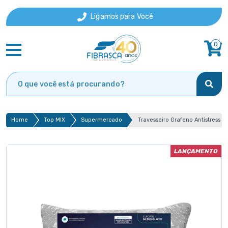
Ligamos para Você
0
Home
Top MIX
Supermercado
Travesseiro Grafeno Antistress
LANÇAMENTO