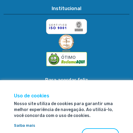
Institucional
ÓTIMO
Para acordar feliz
Uso de cookies
Nosso site utiliza de cookies para garantir uma
Fibrasca Química e Têxtil S.A.
melhor experiência de navegação. Ao utilizá-lo,
você concorda com o uso de cookies.
CNPJ: 80.662.315/0001-33
Saiba mais
R. Conselheiro Pedreira, 1405 Pirabeiraba