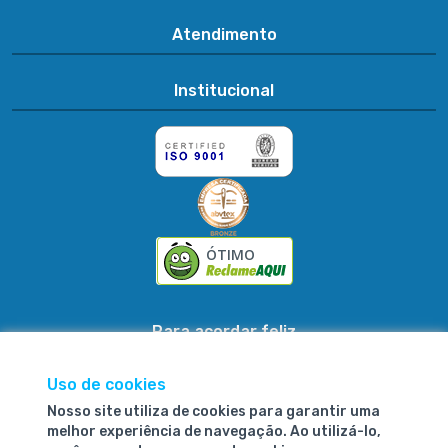
Atendimento
Institucional
ÓTIMO
Para acordar feliz
Uso de cookies
Nosso site utiliza de cookies para garantir uma
Fibrasca Química e Têxtil S.A.
melhor experiência de navegação. Ao utilizá-lo,