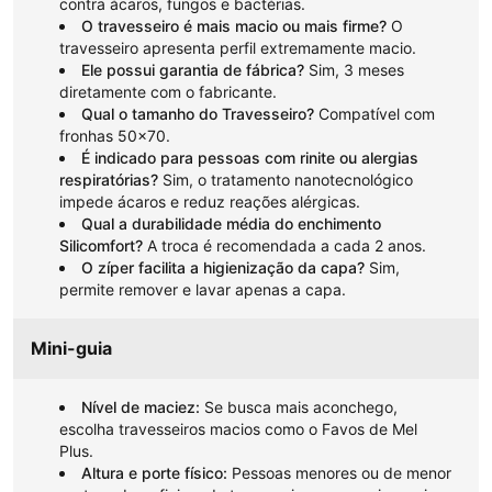
contra ácaros, fungos e bactérias.
O travesseiro é mais macio ou mais firme?
O
travesseiro apresenta perfil extremamente macio.
Ele possui garantia de fábrica?
Sim, 3 meses
diretamente com o fabricante.
Qual o tamanho do Travesseiro?
Compatível com
fronhas 50x70.
É indicado para pessoas com rinite ou alergias
respiratórias?
Sim, o tratamento nanotecnológico
impede ácaros e reduz reações alérgicas.
Qual a durabilidade média do enchimento
Silicomfort?
A troca é recomendada a cada 2 anos.
O zíper facilita a higienização da capa?
Sim,
permite remover e lavar apenas a capa.
Mini-guia
Nível de maciez:
Se busca mais aconchego,
escolha travesseiros macios como o Favos de Mel
Plus.
Altura e porte físico:
Pessoas menores ou de menor