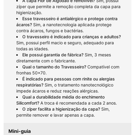
A capa Flor de Algodão é removível?
Sim, possui
zíper que permite a remoção completa da capa para
higienização.
Esse travesseiro é antialérgico e protege contra
ácaros?
Sim, a nanotecnologia aplicada protege
contra ácaros, fungos e bactérias.
O travesseiro é indicado para crianças e adultos?
Sim, possui perfil macio e seguro, adequado para
todas as idades.
Ele possui garantia de fábrica?
Sim, 3 meses
diretamente com o fabricante.
Qual o tamanho do Travesseiro?
Compatível com
fronhas 50x70.
É indicado para pessoas com rinite ou alergias
respiratórias?
Sim, o tratamento nanotecnológico
impede ácaros e reduz reações alérgicas.
Qual a durabilidade média do enchimento
Silicomfort?
A troca é recomendada a cada 2 anos.
O zíper facilita a higienização da capa?
Sim,
permite remover e lavar apenas a capa.
Mini-guia