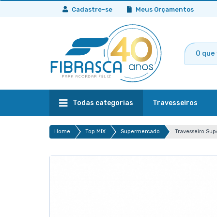
Cadastre-se
Meus Orçamentos
Todas categorias
Travesseiros
Home
Top MIX
Supermercado
Travesseiro Sup