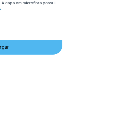
 A capa em microfibra possui
s
rçar