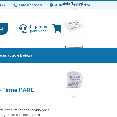
Veja Também
477
Fale Conosco
Ajuda
Entrar
Ligamos
Carrinho
para você
0 item
ecoração e Beleza
e Firme PARE
te firme, foi desenvolvido para
ssageador e suporte para