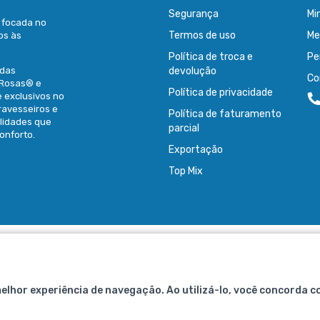
Segurança
Mi
é focada no
Termos de uso
Me
os às
Política de troca e
Pe
idas
devolução
Co
 Rosas® e
Política de privacidade
e exclusivos no
ravesseiros e
Política de faturamento
ilidades que
parcial
onforto.
Exportação
Top Mix
Fibrasca Química e Têxtil S.A.
CNPJ: 80.662.315/0001-33
melhor experiência de navegação. Ao utilizá-lo, você concorda c
R. Conselheiro Pedreira, 1405 Pirabeiraba
Joinville - SC, CEP 89239-200